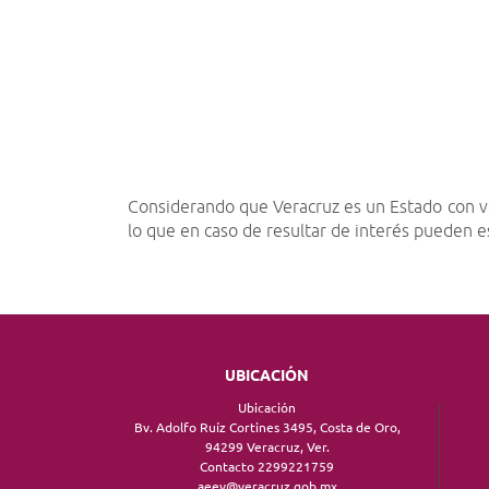
Considerando que Veracruz es un Estado con vo
lo que en caso de resultar de interés pueden 
UBICACIÓN
Ubicación
Bv. Adolfo Ruíz Cortines 3495, Costa de Oro,
94299 Veracruz, Ver.
Contacto 2299221759
aeev@veracruz.gob.mx