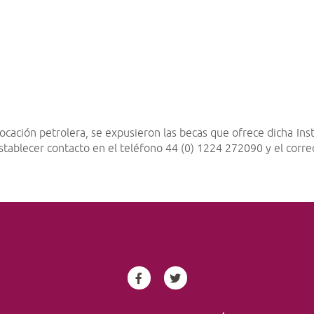
cación petrolera, se expusieron las becas que ofrece dicha Inst
establecer contacto en el teléfono 44 (0) 1224 272090 y el corr