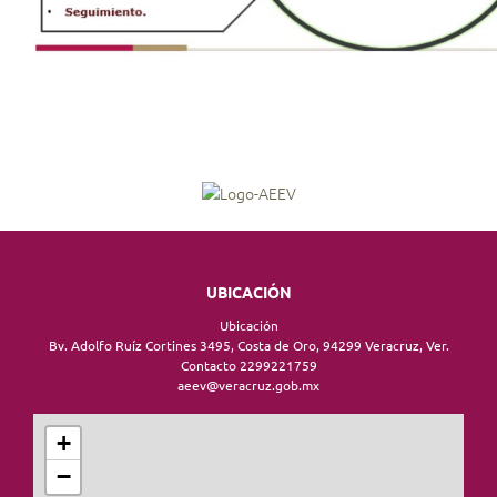
UBICACIÓN
Ubicación
Bv. Adolfo Ruíz Cortines 3495, Costa de Oro, 94299 Veracruz, Ver.
Contacto 2299221759
aeev@veracruz.gob.mx
+
−