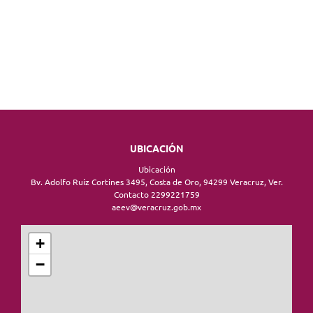
UBICACIÓN
Ubicación
Bv. Adolfo Ruíz Cortines 3495, Costa de Oro, 94299 Veracruz, Ver.
Contacto 2299221759
aeev@veracruz.gob.mx
+
−