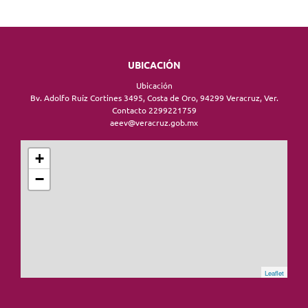
UBICACIÓN
Ubicación
Bv. Adolfo Ruíz Cortines 3495, Costa de Oro, 94299 Veracruz, Ver.
Contacto 2299221759
aeev@veracruz.gob.mx
+
−
Leaflet