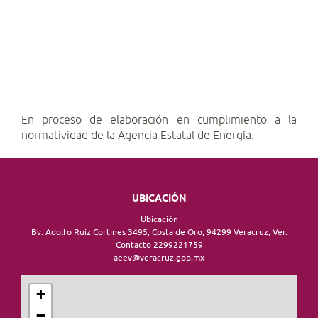
En proceso de elaboración en cumplimiento a la
normatividad de la Agencia Estatal de Energía.
UBICACIÓN
Ubicación
Bv. Adolfo Ruíz Cortines 3495, Costa de Oro, 94299 Veracruz, Ver.
Contacto 2299221759
aeev@veracruz.gob.mx
+
−