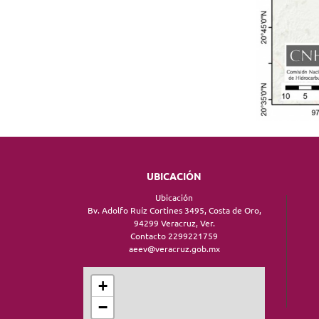
UBICACIÓN
Ubicación
Bv. Adolfo Ruíz Cortines 3495, Costa de Oro,
94299 Veracruz, Ver.
Contacto 2299221759
aeev@veracruz.gob.mx
+
−