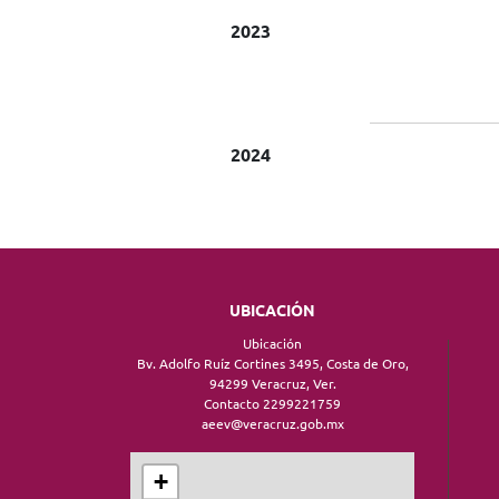
2023
2024
UBICACIÓN
Ubicación
Bv. Adolfo Ruíz Cortines 3495, Costa de Oro,
94299 Veracruz, Ver.
Contacto 2299221759
aeev@veracruz.gob.mx
+