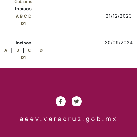
Gobierno
Incisos
31/12/2023
A
B
C
D
D1
30/09/2024
Incisos
|
|
|
A
B
C
D
D1
aeev.veracruz.gob.mx