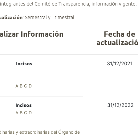
 integrantes del Comité de Transparencia, información vigente.
ualización
: Semestral y Trimestral
alizar Información
Fecha de
actualizaci
31/12/2021
Incisos
A
B
C
D
31/12/2022
Incisos
A
B
C
D
dinarias y extraordinarias del Órgano de