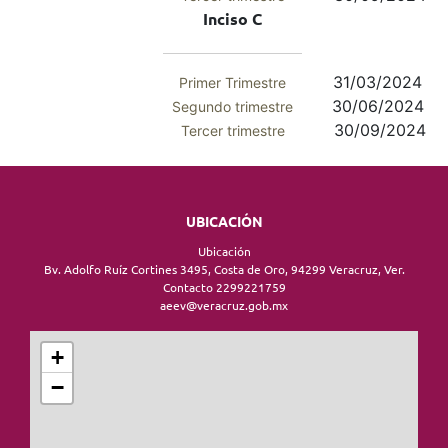
Inciso C
31/03/2024
Primer Trimestre
30/06/2024
Segundo trimestre
30/09/2024
Tercer trimestre
UBICACIÓN
Ubicación
Bv. Adolfo Ruíz Cortines 3495, Costa de Oro, 94299 Veracruz, Ver.
Contacto 2299221759
aeev@veracruz.gob.mx
+
−