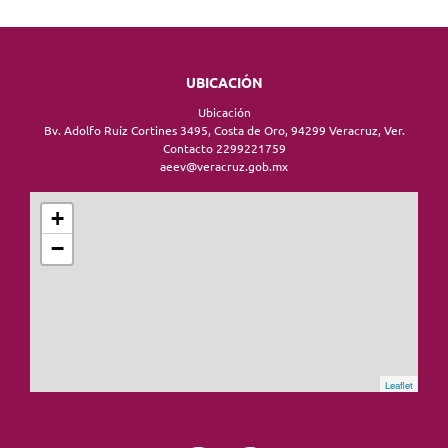
UBICACIÓN
Ubicación
Bv. Adolfo Ruíz Cortines 3495, Costa de Oro, 94299 Veracruz, Ver.
Contacto 2299221759
aeev@veracruz.gob.mx
+
−
Leaflet