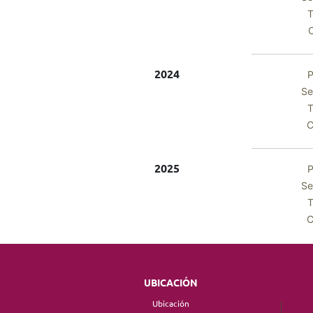
T
C
2024
P
Se
T
C
2025
P
Se
T
C
UBICACIÓN
Ubicación