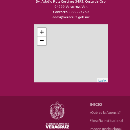
Bv. Adolfo Ruíz Cortines 3495, Costa de Oro,
94299 Veracruz, Ver.
Contacto 2299221759
aeev@veracruz.gob.mx
+
−
Leaflet
INICIO
¿Qué es la Agencia?
Filosofía Institucional
Imagen Institucional