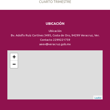
CUARTO TRIMESTRE
UBICACIÓN
Ubicación
Bv. Adolfo Ruíz Cortines 3495, Costa de Oro, 94299 Veracruz, Ver.
Contacto 2299221759
aeev@veracruz.gob.mx
+
−
Leaflet