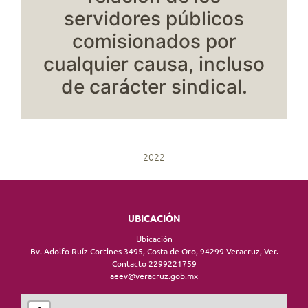
servidores públicos
comisionados por
cualquier causa, incluso
de carácter sindical.
2022
UBICACIÓN
Ubicación
Bv. Adolfo Ruíz Cortines 3495, Costa de Oro, 94299 Veracruz, Ver.
Contacto 2299221759
aeev@veracruz.gob.mx