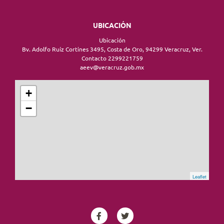
UBICACIÓN
Ubicación
Bv. Adolfo Ruíz Cortines 3495, Costa de Oro, 94299 Veracruz, Ver.
Contacto 2299221759
aeev@veracruz.gob.mx
+
−
Leaflet