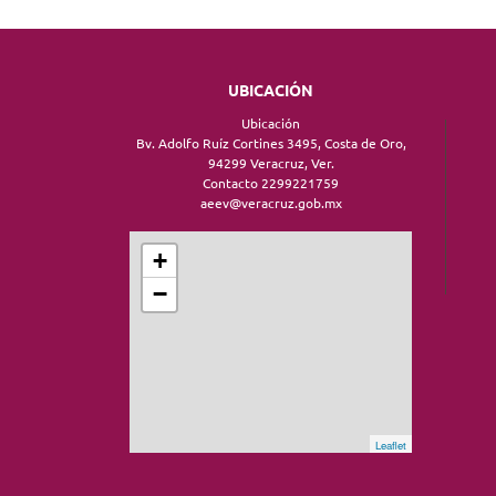
UBICACIÓN
Ubicación
Bv. Adolfo Ruíz Cortines 3495, Costa de Oro,
94299 Veracruz, Ver.
Contacto 2299221759
aeev@veracruz.gob.mx
+
−
Leaflet