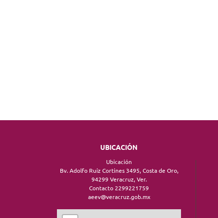
UBICACIÓN
Ubicación
Bv. Adolfo Ruíz Cortines 3495, Costa de Oro,
94299 Veracruz, Ver.
Contacto 2299221759
aeev@veracruz.gob.mx