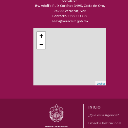
Ubicación
Bv. Adolfo Ruíz Cortines 3495, Costa de Oro,
94299 Veracruz, Ver.
Contacto 2299221759
aeev@veracruz.gob.mx
+
−
Leaflet
INICIO
¿Qué es la Agencia?
Filosofía Institucional