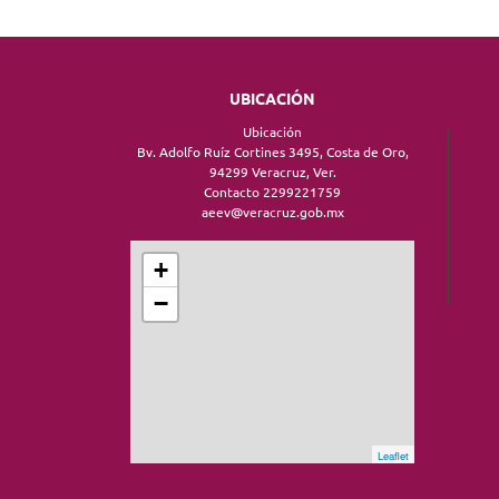
UBICACIÓN
Ubicación
Bv. Adolfo Ruíz Cortines 3495, Costa de Oro,
94299 Veracruz, Ver.
Contacto 2299221759
aeev@veracruz.gob.mx
+
−
Leaflet