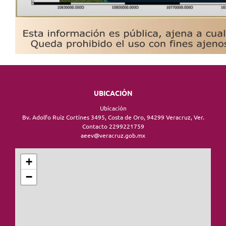
UBICACIÓN
Ubicación
Bv. Adolfo Ruíz Cortines 3495, Costa de Oro, 94299 Veracruz, Ver.
Contacto 2299221759
aeev@veracruz.gob.mx
+
−