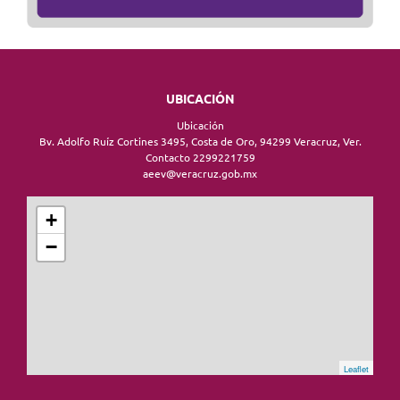
UBICACIÓN
Ubicación
Bv. Adolfo Ruíz Cortines 3495, Costa de Oro, 94299 Veracruz, Ver.
Contacto 2299221759
aeev@veracruz.gob.mx
+
−
Leaflet