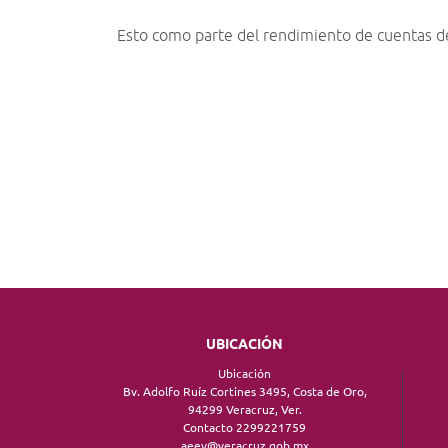
Esto como parte del rendimiento de cuentas de 
UBICACIÓN
Ubicación
Bv. Adolfo Ruíz Cortines 3495, Costa de Oro,
94299 Veracruz, Ver.
Contacto 2299221759
aeev@veracruz.gob.mx